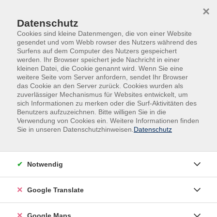
Skip to main content
Skip to page footer
×
Datenschutz
Cookies sind kleine Datenmengen, die von einer Website
gesendet und vom Webb rowser des Nutzers während des
Surfens auf dem Computer des Nutzers gespeichert
werden. Ihr Browser speichert jede Nachricht in einer
kleinen Datei, die Cookie genannt wird. Wenn Sie eine
weitere Seite vom Server anfordern, sendet Ihr Browser
das Cookie an den Server zurück. Cookies wurden als
zuverlässiger Mechanismus für Websites entwickelt, um
sich Informationen zu merken oder die Surf-Aktivitäten des
Benutzers aufzuzeichnen. Bitte willigen Sie in die
Verwendung von Cookies ein. Weitere Informationen finden
Adult Education. Erwachsenenbildung
Sie in unseren Datenschutzhinweisen.
Datenschutz
regional und weltoffen
Volkshochschule seit 1953 in
Notwendig
Herzogenaurach
Google Translate
Sommer-Sonne-neues Programmheft:
Ab 31. August können Sie sich in die
Google Maps