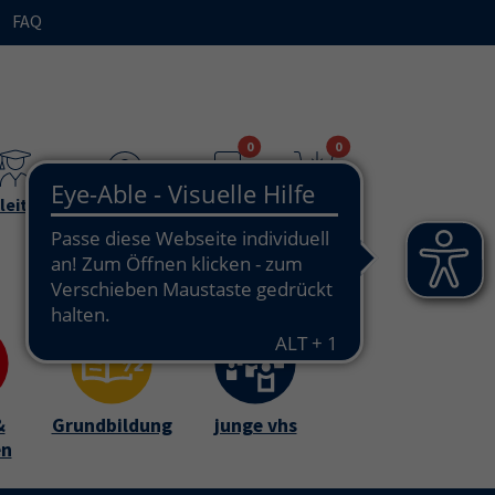
FAQ
n"
bmenu for "Ihre vhs / über uns"
0
0
leitende
Teilnehmende
Merkzettel
Warenkorb
&
Grundbildung
junge vhs
en