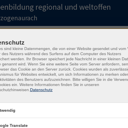
enbildung regional und weltoffen
erzogenaurach
mmheft: Ab 31. August können Sie sic
enschutz
es sind kleine Datenmengen, die von einer Website gesendet und vo
as neue Programmheft.
r des Nutzers während des Surfens auf dem Computer des Nutzers
chert werden. Ihr Browser speichert jede Nachricht in einer kleinen Dat
 genannt wird. Wenn Sie eine weitere Seite vom Server anfordern, se
e in den Sommerferien.
Ab 31.8.2026 sind wir wieder persönlich für
owser das Cookie an den Server zurück. Cookies wurden als zuverlässi
ismus für Websites entwickelt, um sich Informationen zu merken oder
ktivitäten des Benutzers aufzuzeichnen. Bitte willigen Sie in die Verwe
okies ein. Weitere Informationen finden Sie in unseren
schutzhinweisen.
Datenschutz
und Startup
ochentage
Tageszeiten
twendig
eitraum
ogle Translate