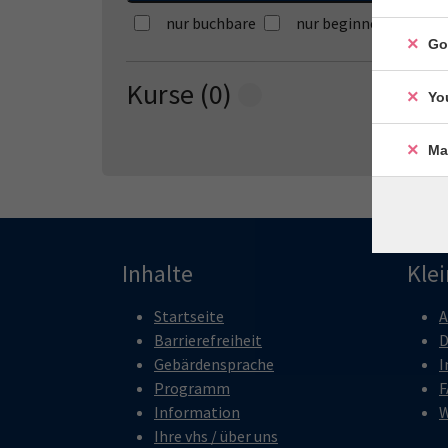
nur buchbare
nur beginnende
Go
Kurse (
0
)
Loading...
Yo
Ma
Inhalte
Kle
Startseite
A
Barrierefreiheit
D
Gebärdensprache
I
Programm
F
Information
W
Ihre vhs / über uns