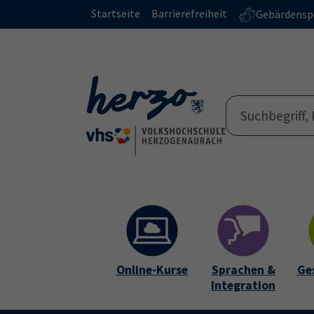
Skip to main content
Skip to page footer
Startseite
Barrierefreiheit
Gebärdensp
Online-Kurse
Sprachen &
Ge
Integration