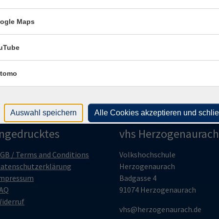
ogle Maps
uTube
tomo
Auswahl speichern
Alle Cookies akzeptieren und schli
ingedrucktes
vhs Herzogenaurach
GB / Terms and Conditions
Volkshochschule
atenschutzerklärung
Herzogenaurach
mpressum
Badgasse 4
AQ
91074 Herzogenaurach
iderruf
vhs@herzogenaurach.de