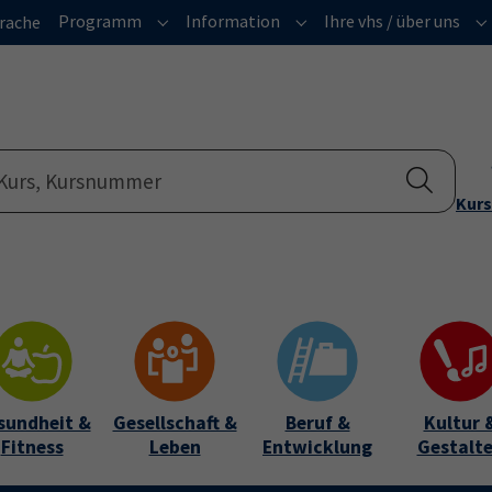
Programm
Information
Ihre vhs / über uns
rache
Submenu for "Programm"
Submenu for "Informatio
Su
Kurs
sundheit &
Gesellschaft &
Beruf &
Kultur 
Fitness
Leben
Entwicklung
Gestalt