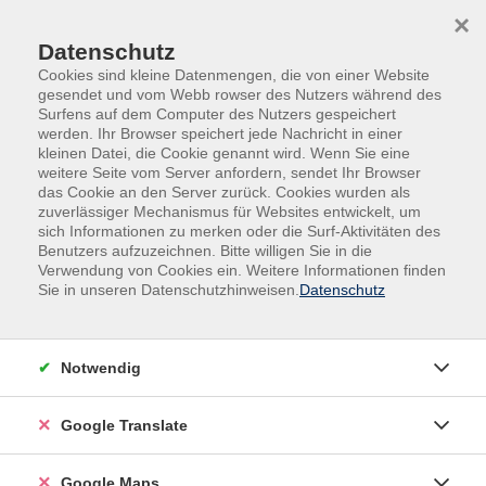
Skip to main content
Skip to page footer
×
Datenschutz
Cookies sind kleine Datenmengen, die von einer Website
gesendet und vom Webb rowser des Nutzers während des
Surfens auf dem Computer des Nutzers gespeichert
werden. Ihr Browser speichert jede Nachricht in einer
kleinen Datei, die Cookie genannt wird. Wenn Sie eine
weitere Seite vom Server anfordern, sendet Ihr Browser
das Cookie an den Server zurück. Cookies wurden als
zuverlässiger Mechanismus für Websites entwickelt, um
sich Informationen zu merken oder die Surf-Aktivitäten des
Benutzers aufzuzeichnen. Bitte willigen Sie in die
Verwendung von Cookies ein. Weitere Informationen finden
Adult Education. Erwachsenenbildung
Sie in unseren Datenschutzhinweisen.
Datenschutz
regional und weltoffen
Volkshochschule seit 1953 in
Notwendig
Herzogenaurach
Google Translate
Sommer-Sonne-neues Programmheft:
Ab 31. August können Sie sich in die
Google Maps