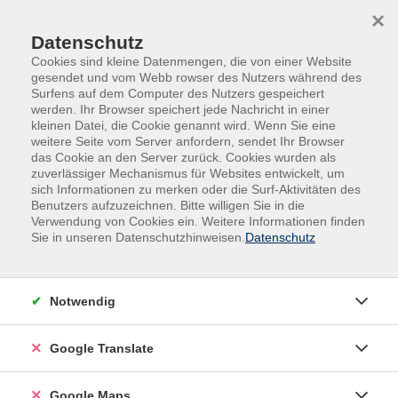
Skip to main content
Skip to page footer
×
Datenschutz
Cookies sind kleine Datenmengen, die von einer Website
gesendet und vom Webb rowser des Nutzers während des
Surfens auf dem Computer des Nutzers gespeichert
werden. Ihr Browser speichert jede Nachricht in einer
kleinen Datei, die Cookie genannt wird. Wenn Sie eine
weitere Seite vom Server anfordern, sendet Ihr Browser
das Cookie an den Server zurück. Cookies wurden als
zuverlässiger Mechanismus für Websites entwickelt, um
sich Informationen zu merken oder die Surf-Aktivitäten des
Benutzers aufzuzeichnen. Bitte willigen Sie in die
Verwendung von Cookies ein. Weitere Informationen finden
Adult Education. Erwachsenenbildung
Sie in unseren Datenschutzhinweisen.
Datenschutz
regional und weltoffen
Volkshochschule seit 1953 in
Notwendig
Herzogenaurach
Google Translate
Sommer-Sonne-neues Programmheft:
Ab 31. August können Sie sich in die
Google Maps