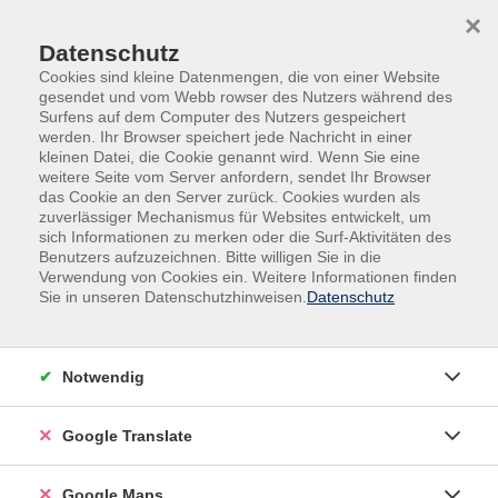
Skip to main content
Skip to page footer
×
Datenschutz
Cookies sind kleine Datenmengen, die von einer Website
gesendet und vom Webb rowser des Nutzers während des
Surfens auf dem Computer des Nutzers gespeichert
werden. Ihr Browser speichert jede Nachricht in einer
kleinen Datei, die Cookie genannt wird. Wenn Sie eine
weitere Seite vom Server anfordern, sendet Ihr Browser
das Cookie an den Server zurück. Cookies wurden als
zuverlässiger Mechanismus für Websites entwickelt, um
sich Informationen zu merken oder die Surf-Aktivitäten des
Benutzers aufzuzeichnen. Bitte willigen Sie in die
Verwendung von Cookies ein. Weitere Informationen finden
Sie in unseren Datenschutzhinweisen.
Datenschutz
Position: Neben dem Text links
Notwendig
Nam aliquam, lorem nec dapibus feugiat, ipsum quam
laoreet arcu, sed ullamcorper augue augue vitae magna.
Google Translate
Hambiam est lectus, interdum id, accumsan a, blandit quis,
mauris placerat sit amet, nibh. Lacus lectus est mattis vel,
Google Maps