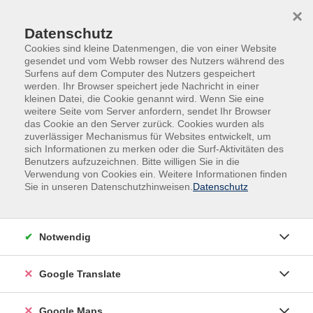
Skip to main content
Skip to page footer
×
Datenschutz
Unser
Cookies sind kleine Datenmengen, die von einer Website
gesendet und vom Webb rowser des Nutzers während des
Gewinnspiel im
Surfens auf dem Computer des Nutzers gespeichert
werden. Ihr Browser speichert jede Nachricht in einer
Advent
kleinen Datei, die Cookie genannt wird. Wenn Sie eine
weitere Seite vom Server anfordern, sendet Ihr Browser
Jeden Tag ein
das Cookie an den Server zurück. Cookies wurden als
zuverlässiger Mechanismus für Websites entwickelt, um
Buchstabe -
sich Informationen zu merken oder die Surf-Aktivitäten des
Benutzers aufzuzeichnen. Bitte willigen Sie in die
Finden Sie den
Verwendung von Cookies ein. Weitere Informationen finden
Sie in unseren Datenschutzhinweisen.
Datenschutz
Lösungsspruch
Notwendig
Adventskalender einfach umgesetzt in
Google Translate
TYPO3
Google Maps